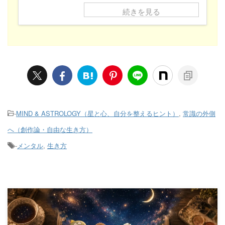
続きを見る
-
MIND & ASTROLOGY（星と心、自分を整えるヒント）
,
常識の外側
へ（創作論・自由な生き方）
-
メンタル
,
生き方