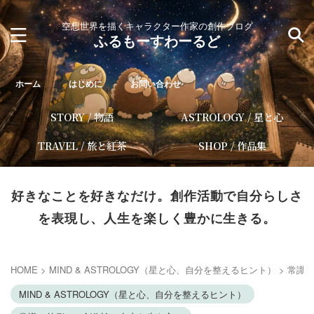
空想世界を描くキャラクター作家の創作ブログ
ふるもーすわーるど
ホーム
はじめに
お問い合わせ
STORY / 物語
ASTROLOGY / 星と心
TRAVEL / 旅と紅茶
SHOP / 作品集
好きなことを好きなだけ。創作活動で自分らしさ
を表現し、人生を楽しく豊かに生きる。
HOME
>
MIND & ASTROLOGY（星と心、自分を整えるヒント）
>
常識
MIND & ASTROLOGY（星と心、自分を整えるヒント）