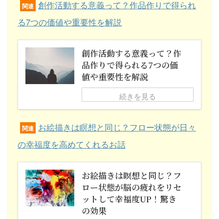
創作活動する意義って？作品作りで得られ
関連
る7つの価値や重要性を解説
創作活動する意義って？作
品作りで得られる7つの価
値や重要性を解説
続きを見る
お絵描きは瞑想と同じ？フロー状態が日々
関連
の幸福度を高めてくれるお話
お絵描きは瞑想と同じ？フ
ロー状態が脳の疲れをリセ
ットして幸福度UP！驚き
の効果