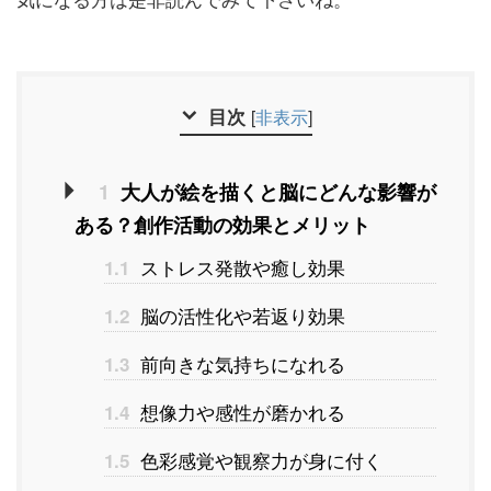
目次
[
非表示
]
1
大人が絵を描くと脳にどんな影響が
ある？創作活動の効果とメリット
ストレス発散や癒し効果
1.1
脳の活性化や若返り効果
1.2
前向きな気持ちになれる
1.3
想像力や感性が磨かれる
1.4
色彩感覚や観察力が身に付く
1.5