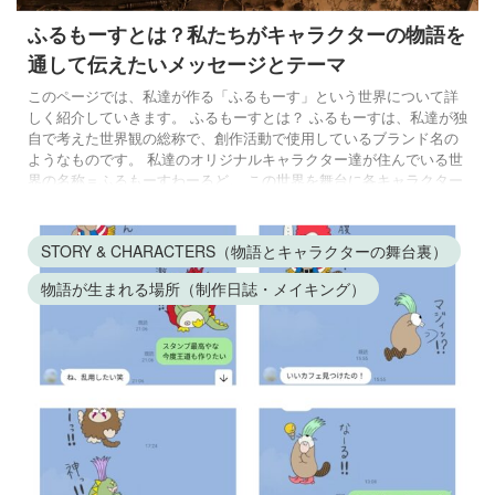
ふるもーすとは？私たちがキャラクターの物語を
通して伝えたいメッセージとテーマ
このページでは、私達が作る「ふるもーす」という世界について詳
しく紹介していきます。 ふるもーすとは？ ふるもーすは、私達が独
自で考えた世界観の総称で、創作活動で使用しているブランド名の
ようなものです。 私達のオリジナルキャラクター達が住んでいる世
界の名称＝ふるもーすわーるど。 この世界を舞台に各キャラクター
達の といった出来事を面白おかしく、時には毒っ気たっぷりに、時
には真面目にイラストや文章で表現していきます。 キャッチコピー
は『へんてこな生き物たちのへんてこな日常』。 彼らの風変わりで
STORY & CHARACTERS（物語とキャラクターの舞台裏）
陽気な暮らしを覗 ...
物語が生まれる場所（制作日誌・メイキング）