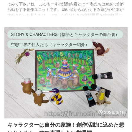
でみて下さいね。 ふるもーすの活動内容とは？ 私たちは姉妹で創作
活動をする創作ユニットです。 幼い頃からぬいぐるみ遊びや絵本が
大好きだった私たちは、いつしか自分たちの空想世界を絵や物語と
して表現するようになりました。 主人公は双子のビーバー兄弟。 こ
の二匹を中心に、一癖も二癖もある愉快な仲間たちが毎回ドタバタ
劇を巻き起こします。 私たちが作る絵本やYouTubeの紙芝居アニメ
STORY & CHARACTERS（物語とキャラクターの舞台裏）
や物語は、 ...
空想世界の住人たち（キャラクター紹介）
2026/6/16
キャラクターは自分の家族！創作活動に込めた想