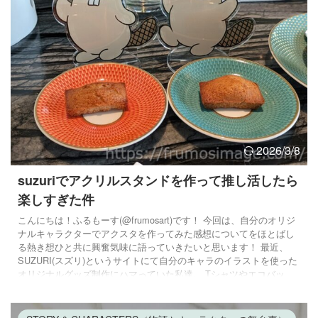
2026/3/8
suzuriでアクリルスタンドを作って推し活したら
楽しすぎた件
こんにちは！ふるもーす(@frumosart)です！ 今回は、自分のオリジ
ナルキャラクターでアクスタを作ってみた感想についてをほとばし
る熱き想ひと共に興奮気味に語っていきたいと思います！ 最近、
SUZURI(スズリ)というサイトにて自分のキャラのイラストを使った
オリジナルグッズ制作にハマっていた私達。 Tシャツやエコバッ
グ、マグカップ・・・ グッズ制作が想像以上に楽しかったので、そ
れに味を占めた我々はついにアレに手を出してしまいました
よ・・・。 え？アレって何かって？ アレだよ、アレ。 そう、アク