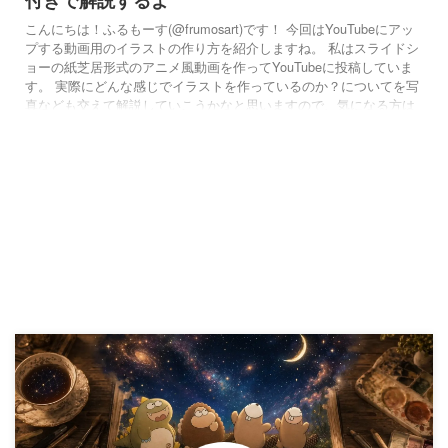
付きで解説するよ
こんにちは！ふるもーす(@frumosart)です！ 今回はYouTubeにアッ
プする動画用のイラストの作り方を紹介しますね。 私はスライドシ
ョーの紙芝居形式のアニメ風動画を作ってYouTubeに投稿していま
す。 実際にどんな感じでイラストを作っているのか？についてを写
真なども交えて解説していこうかなと思いますので、気になる方は
是非読んでみて下さい。 これからYouTubeに自分のオリジナルイラ
ストや紙芝居を作って載せてみたいと思っている方にとって少しで
も参考になれば嬉しいです。 工程その1：アイデア出し ...