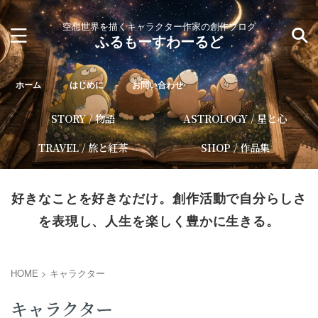
空想世界を描くキャラクター作家の創作ブログ
ふるもーすわーるど
ホーム
はじめに
お問い合わせ
STORY / 物語
ASTROLOGY / 星と心
TRAVEL / 旅と紅茶
SHOP / 作品集
好きなことを好きなだけ。創作活動で自分らしさ
を表現し、人生を楽しく豊かに生きる。
HOME
>
キャラクター
キャラクター