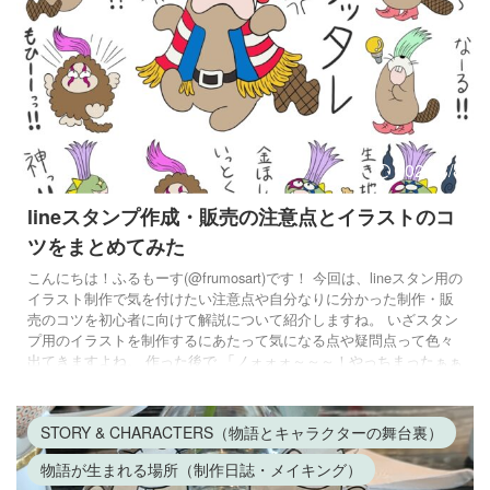
2026/3/8
lineスタンプ作成・販売の注意点とイラストのコ
ツをまとめてみた
こんにちは！ふるもーす(@frumosart)です！ 今回は、lineスタン用の
イラスト制作で気を付けたい注意点や自分なりに分かった制作・販
売のコツを初心者に向けて解説について紹介しますね。 いざスタン
プ用のイラストを制作するにあたって気になる点や疑問点って色々
出てきますよね。 作った後で 「ノォォォ～～～！やっちまったぁぁ
ぁ～～～！」 と頭を抱えてしまう場面もあったりして・・・。 この
記事では、実際にlineスタンプを作って販売した私の体験談を元に、
こうした方がよかったなという反省も踏まえつつ、line ...
STORY & CHARACTERS（物語とキャラクターの舞台裏）
物語が生まれる場所（制作日誌・メイキング）