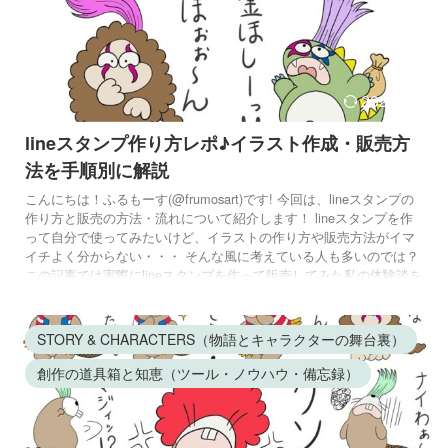
2026/3/8
lineスタンプ作り方レポ♪イラスト作成・販売方
法を手順別に解説
こんにちは！ふるもーす(@frumosart)です! 今回は、lineスタンプの
作り方と販売の方法・流れについて紹介します！ lineスタンプを作
って自分で使ってみたいけど、イラストの作り方や販売方法がイマ
イチよく分からない・・・ そんな風に考えている人も多いのでは？
この記事では実際にlineスタンプを作って販売してみた私の体験談を
元に、スタンプ制作の流れを といった各工程ごとに順を追って豊富
な画像付きで紹介しています。 初めてlineスタンプを作る初心者ク
リエイターさんは是非参考にしてみて下さいね。 ...
STORY & CHARACTERS（物語とキャラクターの舞台裏）
創作の道具箱と知恵（ツール・ノウハウ・備忘録）