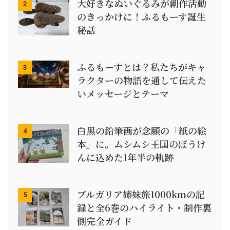
大好きなぬいぐるみが創作活動
2
のきっかけに！ふるもーす誕生
秘話
ふるもーすとは？私たちがキャ
3
ラクターの物語を通して伝えた
いメッセージとテーマ
白黒の鉛筆画が念願の「紙の絵
4
本」に。ムシムシ王国のぼうけ
んに込めた1年半の軌跡
ブルガリア姉妹旅1000kmの記
5
録と全6巻のハイライト・制作裏
側完全ガイド