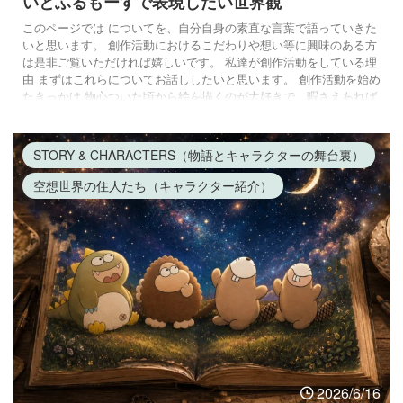
いとふるもーすで表現したい世界観
このページでは についてを、自分自身の素直な言葉で語っていきた
いと思います。 創作活動におけるこだわりや想い等に興味のある方
は是非ご覧いただければ嬉しいです。 私達が創作活動をしている理
由 まずはこれらについてお話ししたいと思います。 創作活動を始め
たきっかけ 物心ついた頃から絵を描くのが大好きで、暇さえあれば
チラシやノートにラクガキをしていた子供時代。 毎晩母が絵本の読
み聞かせをしてくれた影響もあり、世界中の昔話や童話を読んでも
らううちに、自然とファンタジックな世界観に惹かれるようになり
STORY & CHARACTERS（物語とキャラクターの舞台裏）
ました。 元々空 ...
空想世界の住人たち（キャラクター紹介）
2026/6/16