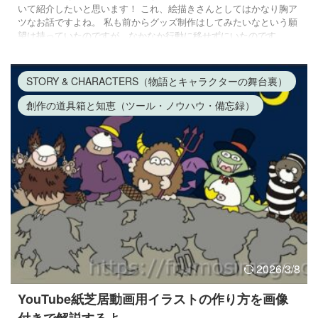
いて紹介したいと思います！ これ、絵描きさんとしてはかなり胸ア
ツなお話ですよね。 私も前からグッズ制作はしてみたいなという願
望は持っていたのですが、なかなか行動に移せずにいたのです
が・・・。 ひょんなことがきっかけで制作に着手してみたところ、
これがまた想像以上にクオリティが高いものが完成してびっくり！
しかも、意外にも簡単に作れちゃうんです！ この記事では実際に自
STORY & CHARACTERS（物語とキャラクターの舞台裏）
分がオリジ ...
創作の道具箱と知恵（ツール・ノウハウ・備忘録）
2026/3/8
YouTube紙芝居動画用イラストの作り方を画像