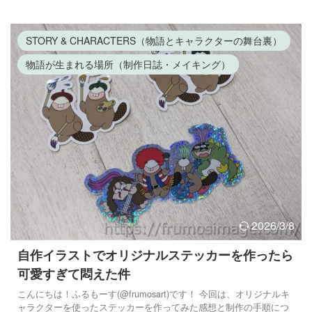
れまで本格的に手を出せずにいた私。 そんな時、簡単にオリジナル
グッズ制作・販売が出来るSUZURIi(スズリ)というサイトがあるのを
ふと思い出しました。 どうやら、作って販売するだ ...
STORY & CHARACTERS（物語とキャラクターの舞台裏）
物語が生まれる場所（制作日誌・メイキング）
2026/3/8
自作イラストでオリジナルステッカーを作ったら
可愛すぎて悶えた件
こんにちは！ふるもーす(@frumosart)です！ 今回は、オリジナルキ
ャラクターを使ったステッカーを作ってみた感想と制作の手順につ