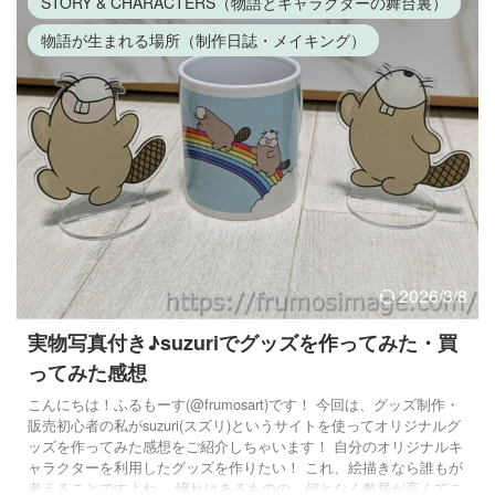
STORY & CHARACTERS（物語とキャラクターの舞台裏）
スタです ...
物語が生まれる場所（制作日誌・メイキング）
2026/3/8
実物写真付き♪suzuriでグッズを作ってみた・買
ってみた感想
こんにちは！ふるもーす(@frumosart)です！ 今回は、グッズ制作・
販売初心者の私がsuzuri(スズリ)というサイトを使ってオリジナルグ
ッズを作ってみた感想をご紹介しちゃいます！ 自分のオリジナルキ
ャラクターを利用したグッズを作りたい！ これ、絵描きなら誰もが
考えることですよね。 憧れはあるものの、何となく敷居が高くてこ