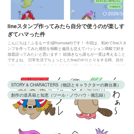
2026/3/8
lineスタンプ作ってみたら自分で使うのが楽しす
ぎてハマった件
こんにちは！ふるもーす(@frumosart)です！ 今回は、初めてlineスタ
ンプを作ってみた感想を独断と偏見も交えてパッション満載で好き
放題語ってみたいと思います！ 絵描きなら誰もが一度は考えること
ですよね。 日常生活でちょっとしたlineのやりとりをする時、自分
が作ったスタンプを使えたらどんなに楽しいだろうか・・・ これは
全クリエイターの夢といっても過言ではありません。 で、私もその
熱きドリームにどうしても抗えず、試しに作ってみましたよ！ じゃ
じゃーーーーん！ これがね、もう最高に楽しかった！ 想像 ...
STORY & CHARACTERS（物語とキャラクターの舞台裏）
創作の道具箱と知恵（ツール・ノウハウ・備忘録）