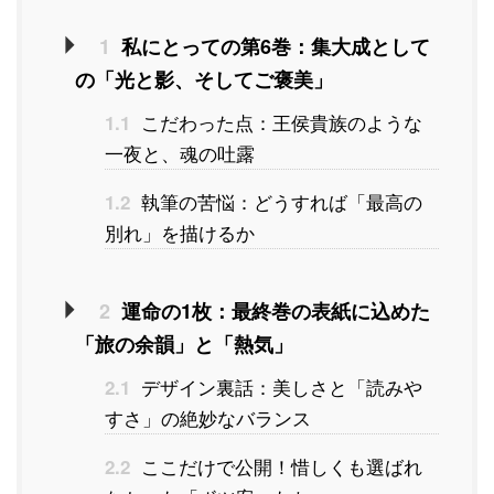
1
私にとっての第6巻：集大成として
の「光と影、そしてご褒美」
こだわった点：王侯貴族のような
1.1
一夜と、魂の吐露
執筆の苦悩：どうすれば「最高の
1.2
別れ」を描けるか
2
運命の1枚：最終巻の表紙に込めた
「旅の余韻」と「熱気」
デザイン裏話：美しさと「読みや
2.1
すさ」の絶妙なバランス
ここだけで公開！惜しくも選ばれ
2.2