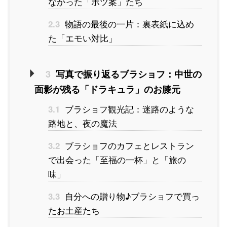
なかった「ボツ案」たち
物語の最後の一片：裏表紙に込め
2.3
た「エモい対比」
3
写真で振り返るブラショフ：中世の
面影が残る「ドラキュラ」のお膝元
ブラショフ観光記：迷路のような
3.1
路地と、夜の魔法
ブラショフのカフェとレストラン
3.2
で出会った「至福の一杯」と「旅の
味」
自分への贈り物♪ブラショフで買っ
3.3
たお土産たち