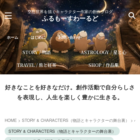
空想世界を描くキャラクター作家の創作ブログ
ふるもーすわーるど
ホーム
はじめに
お問い合わせ
STORY / 物語
ASTROLOGY / 星と心
TRAVEL / 旅と紅茶
SHOP / 作品集
好きなことを好きなだけ。創作活動で自分らしさ
を表現し、人生を楽しく豊かに生きる。
HOME
>
STORY & CHARACTERS（物語とキャラクターの舞台裏）
>
心
STORY & CHARACTERS（物語とキャラクターの舞台裏）