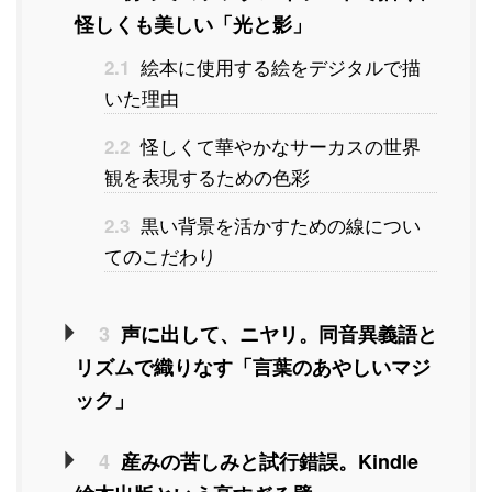
怪しくも美しい「光と影」
絵本に使用する絵をデジタルで描
2.1
いた理由
怪しくて華やかなサーカスの世界
2.2
観を表現するための色彩
黒い背景を活かすための線につい
2.3
てのこだわり
3
声に出して、ニヤリ。同音異義語と
リズムで織りなす「言葉のあやしいマジ
ック」
4
産みの苦しみと試行錯誤。Kindle