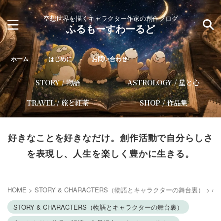
空想世界を描くキャラクター作家の創作ブログ
ふるもーすわーるど
ホーム
はじめに
お問い合わせ
STORY / 物語
ASTROLOGY / 星と心
TRAVEL / 旅と紅茶
SHOP / 作品集
好きなことを好きなだけ。創作活動で自分らしさ
を表現し、人生を楽しく豊かに生きる。
HOME
>
STORY & CHARACTERS（物語とキャラクターの舞台裏）
>
心
STORY & CHARACTERS（物語とキャラクターの舞台裏）