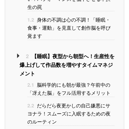
生の罠
身体の不調は心の不調！「睡眠・
1.2
食事・運動」を見直して創作脳を呼び
覚ます
2
【睡眠】夜型から朝型へ！生産性を
爆上げして作品数を増やすタイムマネジ
メント
脳科学的にも朝が最強？午前中の
2.1
「冴えた脳」をフル活用するメリット
だらだら夜更かしの自己嫌悪にサ
2.2
ヨナラ！スムーズに入眠するための夜
のルーティン