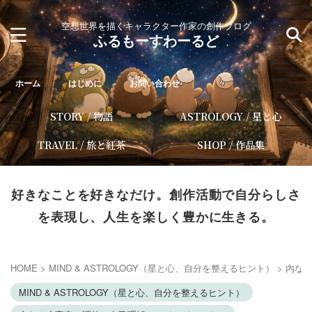
空想世界を描くキャラクター作家の創作ブログ
ふるもーすわーるど
ホーム
はじめに
お問い合わせ
STORY / 物語
ASTROLOGY / 星と心
TRAVEL / 旅と紅茶
SHOP / 作品集
好きなことを好きなだけ。創作活動で自分らしさ
を表現し、人生を楽しく豊かに生きる。
HOME
>
MIND & ASTROLOGY（星と心、自分を整えるヒント）
>
内な
MIND & ASTROLOGY（星と心、自分を整えるヒント）