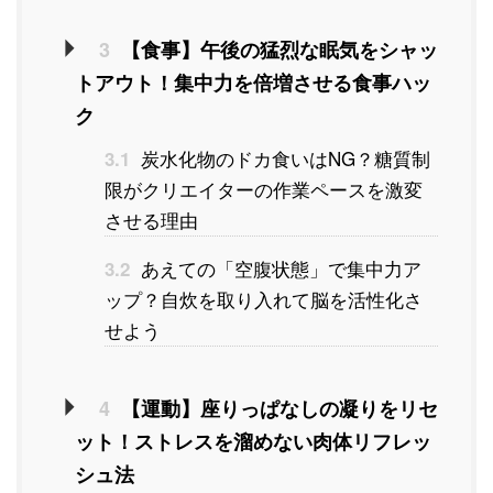
3
【食事】午後の猛烈な眠気をシャッ
トアウト！集中力を倍増させる食事ハッ
ク
炭水化物のドカ食いはNG？糖質制
3.1
限がクリエイターの作業ペースを激変
させる理由
あえての「空腹状態」で集中力ア
3.2
ップ？自炊を取り入れて脳を活性化さ
せよう
4
【運動】座りっぱなしの凝りをリセ
ット！ストレスを溜めない肉体リフレッ
シュ法