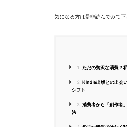
気になる方は是非読んでみて下
1
ただの贅沢な消費？私
2
Kindle出版との出
シフト
3
消費者から「創作者」
法
4
役立つ情報ではなく私