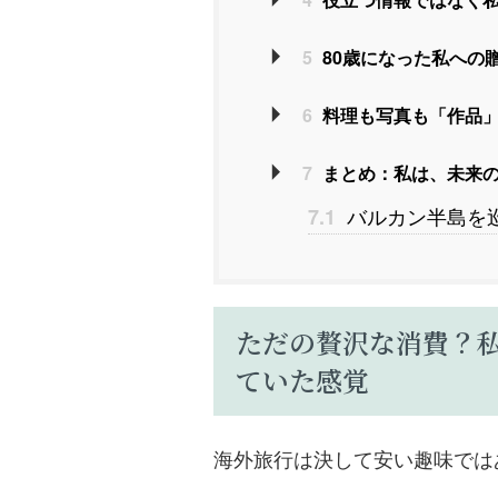
5
80歳になった私への
6
料理も写真も「作品」
7
まとめ：私は、未来
バルカン半島を巡
7.1
ただの贅沢な消費？
ていた感覚
海外旅行は決して安い趣味では