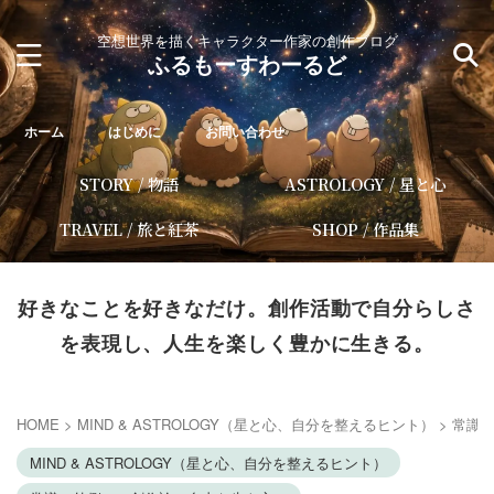
空想世界を描くキャラクター作家の創作ブログ
ふるもーすわーるど
ホーム
はじめに
お問い合わせ
STORY / 物語
ASTROLOGY / 星と心
TRAVEL / 旅と紅茶
SHOP / 作品集
好きなことを好きなだけ。創作活動で自分らしさ
を表現し、人生を楽しく豊かに生きる。
HOME
>
MIND & ASTROLOGY（星と心、自分を整えるヒント）
>
常識
MIND & ASTROLOGY（星と心、自分を整えるヒント）